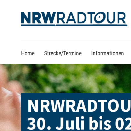
Der Eintrag "offcanvas-col1"
Der Ein
existiert leider nicht.
existier
Home
Strecke/Termine
Informationen
NRWRADTOU
30. Juli bis 