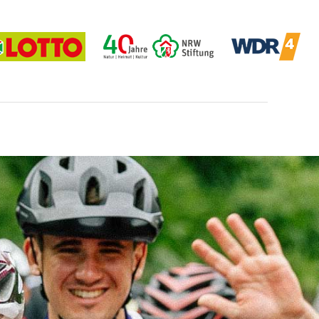
col3"
Der Eintrag "offcanvas-col4"
existiert leider nicht.