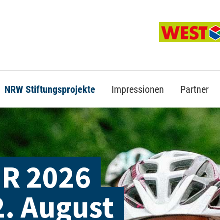
trag "offcanvas-col2"
Der Eintrag "offcanvas-
t leider nicht.
existiert leider nicht.
NRW Stiftungsprojekte
Impressionen
Partner
R 2026
02. August